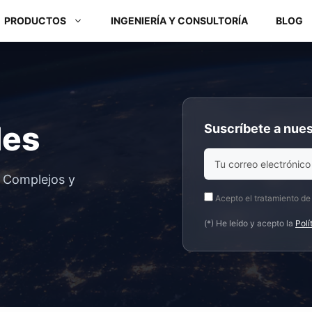
PRODUCTOS
INGENIERÍA Y CONSULTORÍA
BLOG
Módulos ARM y Placas x86
des
Suscríbete a nues
Box PC y Panel PC
s Complejos y
Acepto el tratamiento de
(*) He leído y acepto la
Polí