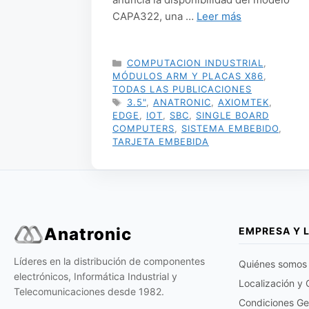
CAPA322, una …
Leer más
CATEGORÍAS
COMPUTACION INDUSTRIAL
,
MÓDULOS ARM Y PLACAS X86
,
TODAS LAS PUBLICACIONES
ETIQUETAS
3.5"
,
ANATRONIC
,
AXIOMTEK
,
EDGE
,
IOT
,
SBC
,
SINGLE BOARD
COMPUTERS
,
SISTEMA EMBEBIDO
,
TARJETA EMBEBIDA
Anatronic
EMPRESA Y 
Líderes en la distribución de componentes
Quiénes somos
electrónicos, Informática Industrial y
Localización y
Telecomunicaciones desde 1982.
Condiciones Ge