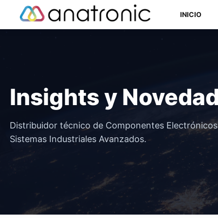
Saltar
INICIO
al
contenido
Componentes Semiconductores
Insights y Noveda
Componentes Electromecánicos
Componentes Pasivos
Distribuidor técnico de Componentes Electrónico
Sistemas Industriales Avanzados.