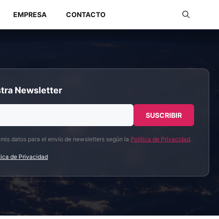
EMPRESA
CONTACTO
Redes Industriales
tra Newsletter
Redes Inalámbricas
 mis datos para el envío de newsletters según la
Política de Privacidad
.
tica de Privacidad