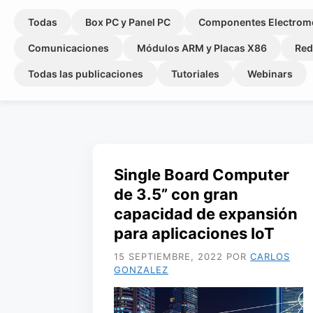
Todas
Box PC y Panel PC
Componentes Electrom
Comunicaciones
Módulos ARM y Placas X86
Red
Todas las publicaciones
Tutoriales
Webinars
Single Board Computer
de 3.5” con gran
capacidad de expansión
para aplicaciones IoT
15 SEPTIEMBRE, 2022
POR
CARLOS
GONZALEZ