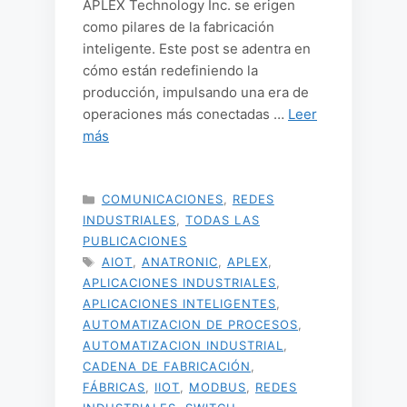
APLEX Technology Inc. se erigen
como pilares de la fabricación
inteligente. Este post se adentra en
cómo están redefiniendo la
producción, impulsando una era de
operaciones más conectadas …
Leer
más
CATEGORÍAS
COMUNICACIONES
,
REDES
INDUSTRIALES
,
TODAS LAS
PUBLICACIONES
ETIQUETAS
AIOT
,
ANATRONIC
,
APLEX
,
APLICACIONES INDUSTRIALES
,
APLICACIONES INTELIGENTES
,
AUTOMATIZACION DE PROCESOS
,
AUTOMATIZACION INDUSTRIAL
,
CADENA DE FABRICACIÓN
,
FÁBRICAS
,
IIOT
,
MODBUS
,
REDES