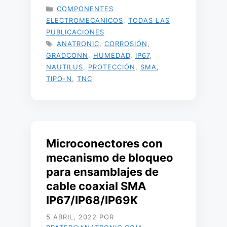
CATEGORÍAS
COMPONENTES
ELECTROMECANICOS
,
TODAS LAS
PUBLICACIONES
ETIQUETAS
ANATRONIC
,
CORROSIÓN
,
GRADCONN
,
HUMEDAD
,
IP67
,
NAUTILUS
,
PROTECCIÓN
,
SMA
,
TIPO-N
,
TNC
Microconectores con
mecanismo de bloqueo
para ensamblajes de
cable coaxial SMA
IP67/IP68/IP69K
5 ABRIL, 2022
POR