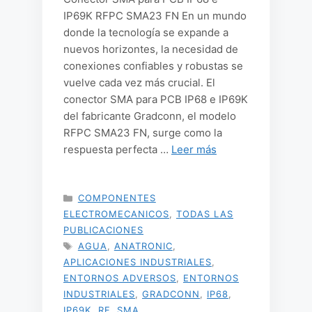
IP69K RFPC SMA23 FN En un mundo
donde la tecnología se expande a
nuevos horizontes, la necesidad de
conexiones confiables y robustas se
vuelve cada vez más crucial. El
conector SMA para PCB IP68 e IP69K
del fabricante Gradconn, el modelo
RFPC SMA23 FN, surge como la
respuesta perfecta …
Leer más
CATEGORÍAS
COMPONENTES
ELECTROMECANICOS
,
TODAS LAS
PUBLICACIONES
ETIQUETAS
AGUA
,
ANATRONIC
,
APLICACIONES INDUSTRIALES
,
ENTORNOS ADVERSOS
,
ENTORNOS
INDUSTRIALES
,
GRADCONN
,
IP68
,
IP69K
,
RF
,
SMA