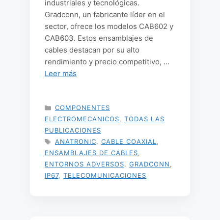
industriales y tecnológicas.
Gradconn, un fabricante líder en el
sector, ofrece los modelos CAB602 y
CAB603. Estos ensamblajes de
cables destacan por su alto
rendimiento y precio competitivo, …
Leer más
CATEGORÍAS
COMPONENTES
ELECTROMECANICOS
,
TODAS LAS
PUBLICACIONES
ETIQUETAS
ANATRONIC
,
CABLE COAXIAL
,
ENSAMBLAJES DE CABLES
,
ENTORNOS ADVERSOS
,
GRADCONN
,
IP67
,
TELECOMUNICACIONES