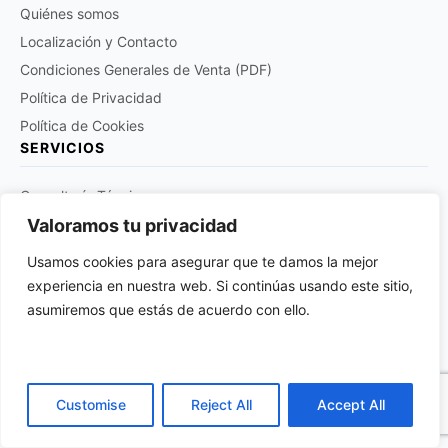
Quiénes somos
Localización y Contacto
Condiciones Generales de Venta (PDF)
Política de Privacidad
Política de Cookies
SERVICIOS
Consultoría Técnica
Soporte Técnico
Valoramos tu privacidad
Planificación y Logística
Usamos cookies para asegurar que te damos la mejor
Gestión de RMA & Garantías
experiencia en nuestra web. Si continúas usando este sitio,
asumiremos que estás de acuerdo con ello.
SÍGUENOS
Customise
Reject All
Accept All
CALIDAD Y CERTIFICACIONES