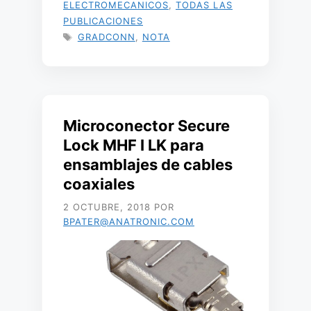
ELECTROMECANICOS
,
TODAS LAS
PUBLICACIONES
ETIQUETAS
GRADCONN
,
NOTA
Microconector Secure
Lock MHF I LK para
ensamblajes de cables
coaxiales
2 OCTUBRE, 2018
POR
BPATER@ANATRONIC.COM