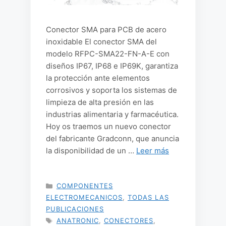
Conector SMA para PCB de acero
inoxidable El conector SMA del
modelo RFPC-SMA22-FN-A-E con
diseños IP67, IP68 e IP69K, garantiza
la protección ante elementos
corrosivos y soporta los sistemas de
limpieza de alta presión en las
industrias alimentaria y farmacéutica.
Hoy os traemos un nuevo conector
del fabricante Gradconn, que anuncia
la disponibilidad de un …
Leer más
CATEGORÍAS
COMPONENTES
ELECTROMECANICOS
,
TODAS LAS
PUBLICACIONES
ETIQUETAS
ANATRONIC
,
CONECTORES
,