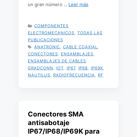
un gran número …
Leer más
CATEGORÍAS
COMPONENTES
ELECTROMECANICOS
,
TODAS LAS
PUBLICACIONES
ETIQUETAS
ANATRONIC
,
CABLE COAXIAL
,
CONECTORES
,
ENSAMBLAJES
,
ENSAMBLAJES DE CABLES
,
GRADCONN
,
IOT
,
IP67
,
IP68
,
IP69K
,
NAUTILUS
,
RADIOFRECUENCIA
,
RF
Conectores SMA
antisabotaje
IP67/IP68/IP69K para