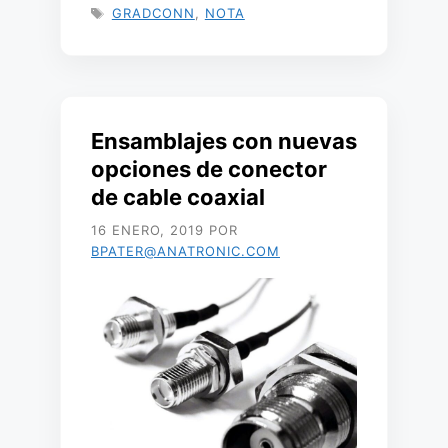
ETIQUETAS
GRADCONN
,
NOTA
Ensamblajes con nuevas
opciones de conector
de cable coaxial
16 ENERO, 2019
POR
BPATER@ANATRONIC.COM